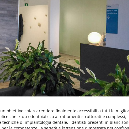
n obiettivo chiaro: rendere finalmente accessibili a tutti le miglior
plice check-up odontoiatrico a trattamenti strutturati e complessi,
 tecniche di implantologia dentale. I dentisti presenti in Blanc son
ti per le competenze, la serietà e l’attenzione dimostrata nei confron