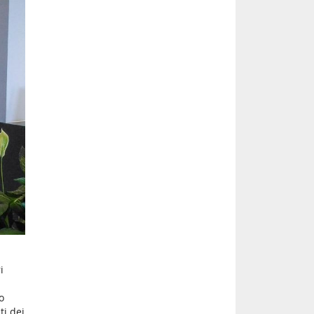
i
o
ti dei