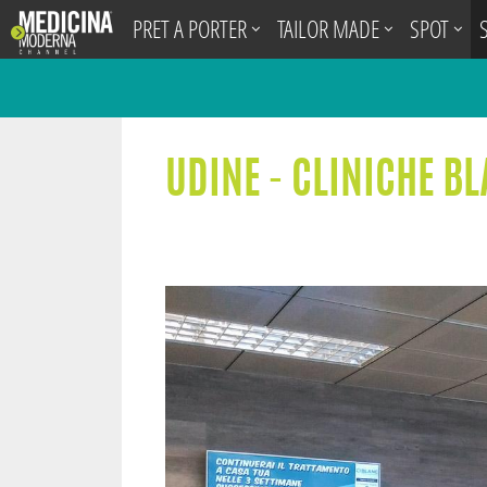
.
PRET A PORTER
TAILOR MADE
SPOT
UDINE - CLINICHE B