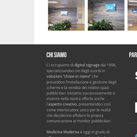
Chi siamo
Par
Ci occupiamo di
digital signage
dal 1998,
specializzandoci sin dagli esordi in
soluzioni “chiavi in mano”
che
prevedono l’installazione e gestione degli
schermi e la vendita dei relativi spazi
pubblicitari. Iniziamo successivamente a
inserire nella nostra offerta anche
l'
aspetto creativo
, presentandoci così
come interlocutore unico per le realtà
che desiderino affidare la propria
comunicazione ai monitor pubblicitari.
Medicina Moderna
è oggi in grado di