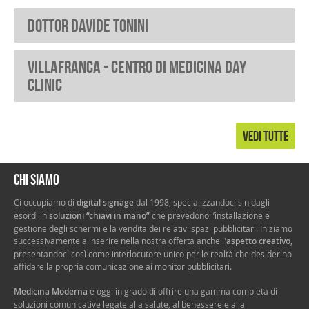
Dottor Davide Tonini
VILLAFRANCA - Centro di medicina Day
Clinic
VEDI TUTTE
Chi siamo
Ci occupiamo di
digital signage
dal 1998, specializzandoci sin dagli
esordi in
soluzioni “chiavi in mano”
che prevedono l’installazione e
gestione degli schermi e la vendita dei relativi spazi pubblicitari. Iniziamo
successivamente a inserire nella nostra offerta anche l'
aspetto creativo
,
presentandoci così come interlocutore unico per le realtà che desiderino
affidare la propria comunicazione ai monitor pubblicitari.
Medicina Moderna
è oggi in grado di offrire una gamma completa di
soluzioni comunicative legate alla salute, al benessere e alla