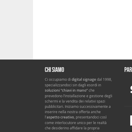
Chi siamo
Par
Ci occupiamo di
digital signage
dal 1998,
specializzandoci sin dagli esordi in
soluzioni “chiavi in mano”
che
prevedono l’installazione e gestione degli
schermi e la vendita dei relativi spazi
pubblicitari. Iniziamo successivamente a
inserire nella nostra offerta anche
l'
aspetto creativo
, presentandoci così
come interlocutore unico per le realtà
che desiderino affidare la propria