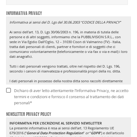
INFORMATIVA PRIVACY
Informativa ai sensi del D. Lgs del 30.06.2003 “CODICE DELLA PRIVACY”
Ai sensi dell’art. 13, D. Lgs 30/06/2003 n. 196, in materia di tutela delle
persone e di altri soggetti, informiamo che la PUBBLIVISION S.R.L., con
sede in Via Egidio Dall’Oglio, 12 – 31030 Cison di Valmarino (TV) - Italia,
tratta dati personali di clienti, partner e fornitori e di soggetti che ci
comunicano volontariamente (telefonicamente o via fax o via e-mail) i loro
dati anagrafici.
Tutti i dati personali vengono trattati, oltre nel rispetto del D. Lgs. 196,
secondo i canoni di riservatezza e professionalità propri della ns. ditta.
I dati personali in possesso della nostra ditta sono raccolti direttamente
presso la clientela ovvero presso terzi come nell’ipotesi in cui la ditta
Dichiaro di aver letto attentamente l’Informativa Privacy, ne accetto
acquisisca dati da società esterne a fini di informazioni commerciali,
ricerche di mercato, offerte dirette di prodotti o servizi. Per quest’ultima
termini e condizioni e fornisco il consenso al trattamento dei dati
tipologia di dati sarà fornita un’informativa all’atto della loro registrazione
personali
*
o comunque non oltre la prima eventuale comunicazione.
NEWSLETTER PRIVACY POLICY
Può accadere, inoltre, che la nostra ditta in relazione a operazioni richieste
dal cliente venga in possesso di dati che la legge definisce come “sensibili”.
INFORMATIVA PER L’ISCRIZIONE AL SERVIZIO NEWSLETTER
Per il loro trattamento la legge richiede una specifica manifestazione di
La presente informativa è resa ai sensi dell’art. 13 Regolamento UE
consenso.
679/2016 (“
General Data Protection Regulation
”
or
“
GDPR
”) e dell'articolo