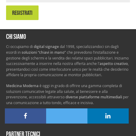
REGISTRATI
Chi siamo
Ci occupiamo di
digital signage
dal 1998, specializzandoci sin dagli
esordi in
soluzioni “chiavi in mano”
che prevedono l’installazione e
gestione degli schermi e la vendita dei relativi spazi pubblicitari. Iniziamo
successivamente a inserire nella nostra offerta anche l'
aspetto creativo
,
presentandoci così come interlocutore unico per le realtà che desiderino
affidare la propria comunicazione ai monitor pubblicitari.
Medicina Moderna
è oggi in grado di offrire una gamma completa di
soluzioni comunicative legate alla salute, al benessere e alla
prevenzione, accessibili attraverso
diverse piattaforme multimediali
per
una comunicazione a tutto tondo, efficace e incisiva.
Partner tecnici