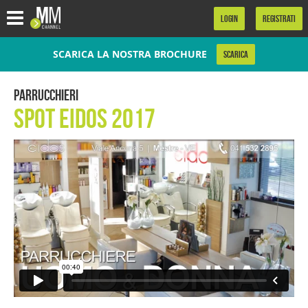
.
LOGIN
REGISTRATI
SCARICA LA NOSTRA BROCHURE
SCARICA
Parrucchieri
Spot Eidos 2017