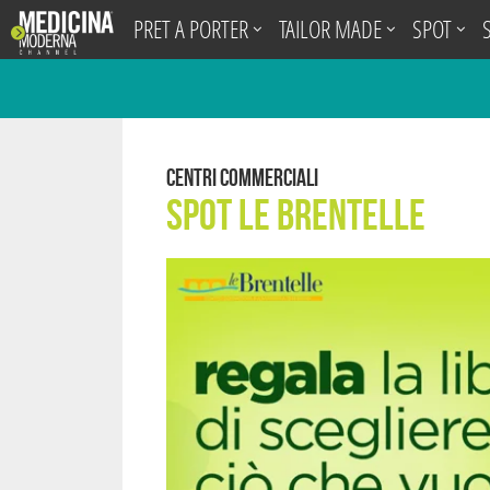
.
PRET A PORTER
TAILOR MADE
SPOT
Centri Commerciali
Spot Le Brentelle