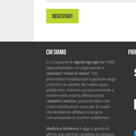
REGISTRATI
Chi siamo
Par
Ci occupiamo di
digital signage
dal 1998,
specializzandoci sin dagli esordi in
soluzioni “chiavi in mano”
che
prevedono l’installazione e gestione degli
schermi e la vendita dei relativi spazi
pubblicitari. Iniziamo successivamente a
inserire nella nostra offerta anche
l'
aspetto creativo
, presentandoci così
come interlocutore unico per le realtà
che desiderino affidare la propria
comunicazione ai monitor pubblicitari.
Medicina Moderna
è oggi in grado di
offrire una gamma completa di soluzioni