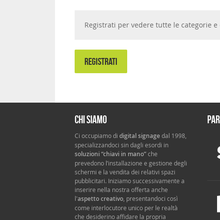
Registrati per vedere tutte le categorie
REGISTRATI
Chi siamo
Par
Ci occupiamo di
digital signage
dal 1998,
specializzandoci sin dagli esordi in
soluzioni “chiavi in mano”
che
prevedono l’installazione e gestione degli
schermi e la vendita dei relativi spazi
pubblicitari. Iniziamo successivamente a
inserire nella nostra offerta anche
l'
aspetto creativo
, presentandoci così
come interlocutore unico per le realtà
che desiderino affidare la propria