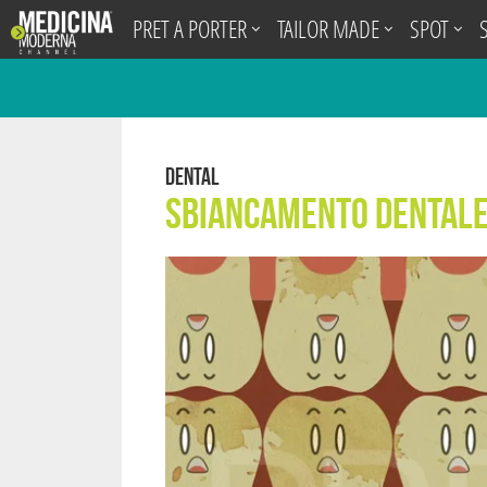
.
PRET A PORTER
TAILOR MADE
SPOT
Dental
Sbiancamento Dentale