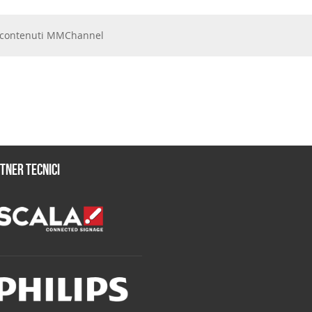
 e contenuti MMChannel
tner tecnici