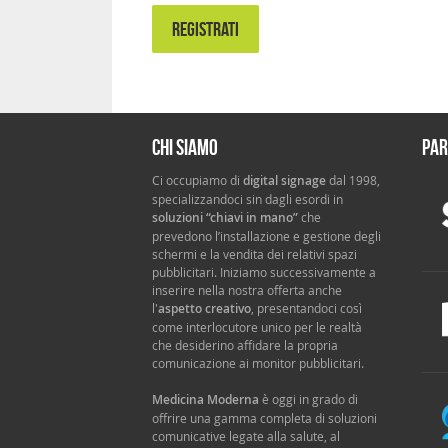
REGISTRATI
Chi siamo
Par
Ci occupiamo di
digital signage
dal 1998,
specializzandoci sin dagli esordi in
soluzioni “chiavi in mano”
che
prevedono l’installazione e gestione degli
schermi e la vendita dei relativi spazi
pubblicitari. Iniziamo successivamente a
inserire nella nostra offerta anche
l'
aspetto creativo
, presentandoci così
come interlocutore unico per le realtà
che desiderino affidare la propria
comunicazione ai monitor pubblicitari.
Medicina Moderna
è oggi in grado di
offrire una gamma completa di soluzioni
comunicative legate alla salute, al