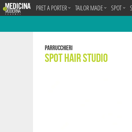
.
PRET A PORTER
TAILOR MADE
SPOT
Parrucchieri
Spot Hair Studio