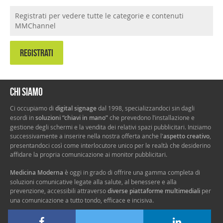
Registrati per vedere tutte le categorie e contenuti
MMChannel
REGISTRATI
Chi siamo
Ci occupiamo di
digital signage
dal 1998, specializzandoci sin dagli
esordi in
soluzioni “chiavi in mano”
che prevedono l’installazione e
gestione degli schermi e la vendita dei relativi spazi pubblicitari. Iniziamo
successivamente a inserire nella nostra offerta anche l'
aspetto creativo
,
presentandoci così come interlocutore unico per le realtà che desiderino
affidare la propria comunicazione ai monitor pubblicitari.
Medicina Moderna
è oggi in grado di offrire una gamma completa di
soluzioni comunicative legate alla salute, al benessere e alla
prevenzione, accessibili attraverso
diverse piattaforme multimediali
per
una comunicazione a tutto tondo, efficace e incisiva.