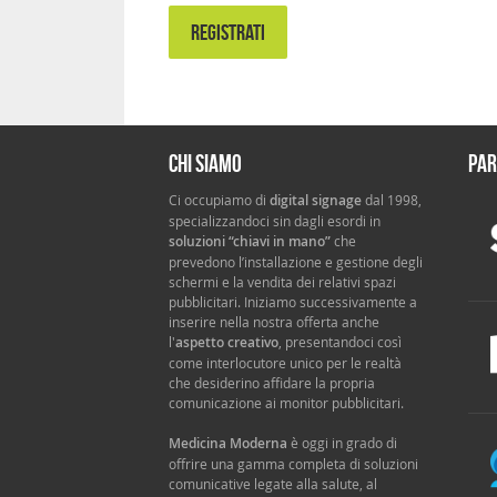
REGISTRATI
Chi siamo
Par
Ci occupiamo di
digital signage
dal 1998,
specializzandoci sin dagli esordi in
soluzioni “chiavi in mano”
che
prevedono l’installazione e gestione degli
schermi e la vendita dei relativi spazi
pubblicitari. Iniziamo successivamente a
inserire nella nostra offerta anche
l'
aspetto creativo
, presentandoci così
come interlocutore unico per le realtà
che desiderino affidare la propria
comunicazione ai monitor pubblicitari.
Medicina Moderna
è oggi in grado di
offrire una gamma completa di soluzioni
comunicative legate alla salute, al