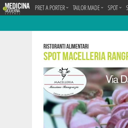
.
PRET A PORTER
TAILOR MADE
SPOT
Ristoranti Alimentari
Spot Macelleria Rang