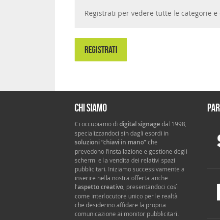
Registrati per vedere tutte le categorie
REGISTRATI
Chi siamo
Par
Ci occupiamo di
digital signage
dal 1998,
specializzandoci sin dagli esordi in
soluzioni “chiavi in mano”
che
prevedono l’installazione e gestione degli
schermi e la vendita dei relativi spazi
pubblicitari. Iniziamo successivamente a
inserire nella nostra offerta anche
l'
aspetto creativo
, presentandoci così
come interlocutore unico per le realtà
che desiderino affidare la propria
comunicazione ai monitor pubblicitari.