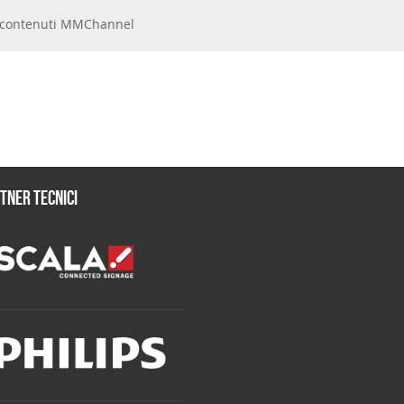
 e contenuti MMChannel
tner tecnici