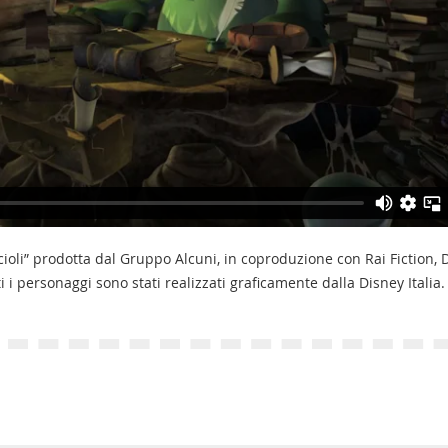
ioli” prodotta dal Gruppo Alcuni, in coproduzione con Rai Fiction,
i personaggi sono stati realizzati graficamente dalla Disney Italia.