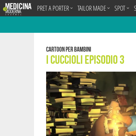
.
PRET A PORTER
TAILOR MADE
SPOT
Cartoon per Bambini
I Cuccioli episodio 3