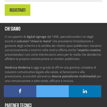
REGISTRATI
Chi siamo
Ci occupiamo di
digital signage
dal 1998, specializzandoci sin dagli
esordi in
soluzioni “chiavi in mano”
che prevedono l’installazione e
gestione degli schermi e la vendita dei relativi spazi pubblicitari. Iniziamo
successivamente a inserire nella nostra offerta anche l'
aspetto creativo
,
presentandoci così come interlocutore unico per le realtà che desiderino
affidare la propria comunicazione ai monitor pubblicitari.
Medicina Moderna
è oggi in grado di offrire una gamma completa di
soluzioni comunicative legate alla salute, al benessere e alla
prevenzione, accessibili attraverso
diverse piattaforme multimediali
per
una comunicazione a tutto tondo, efficace e incisiva.
Partner tecnici