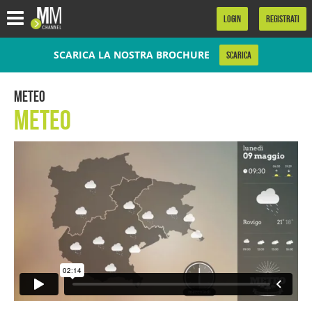
.
LOGIN
REGISTRATI
SCARICA LA NOSTRA BROCHURE
SCARICA
Meteo
Meteo