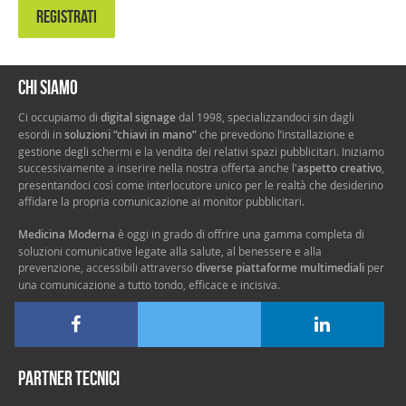
REGISTRATI
Chi siamo
Ci occupiamo di
digital signage
dal 1998, specializzandoci sin dagli
esordi in
soluzioni “chiavi in mano”
che prevedono l’installazione e
gestione degli schermi e la vendita dei relativi spazi pubblicitari. Iniziamo
successivamente a inserire nella nostra offerta anche l'
aspetto creativo
,
presentandoci così come interlocutore unico per le realtà che desiderino
affidare la propria comunicazione ai monitor pubblicitari.
Medicina Moderna
è oggi in grado di offrire una gamma completa di
soluzioni comunicative legate alla salute, al benessere e alla
prevenzione, accessibili attraverso
diverse piattaforme multimediali
per
una comunicazione a tutto tondo, efficace e incisiva.
Partner tecnici