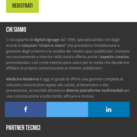
REGISTRATI
Chi siamo
Ci occupiamo di
digital signage
dal 1998, specializzandoci sin dagli
esordi in
soluzioni “chiavi in mano”
che prevedono l’installazione e
gestione degli schermi e la vendita dei relativi spazi pubblicitari. Iniziamo
successivamente a inserire nella nostra offerta anche l'
aspetto creativo
,
presentandoci così come interlocutore unico per le realtà che desiderino
affidare la propria comunicazione ai monitor pubblicitari.
Medicina Moderna
è oggi in grado di offrire una gamma completa di
soluzioni comunicative legate alla salute, al benessere e alla
prevenzione, accessibili attraverso
diverse piattaforme multimediali
per
una comunicazione a tutto tondo, efficace e incisiva.
Partner tecnici