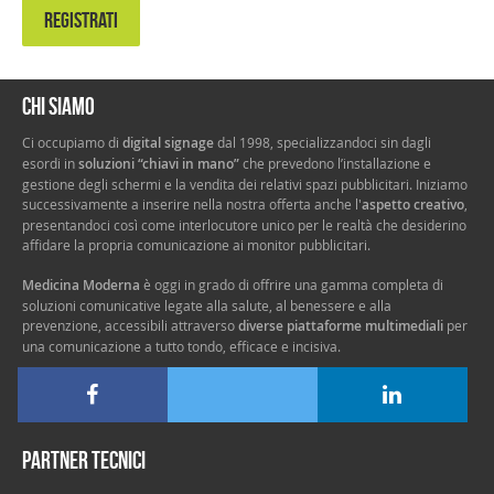
REGISTRATI
Chi siamo
Ci occupiamo di
digital signage
dal 1998, specializzandoci sin dagli
esordi in
soluzioni “chiavi in mano”
che prevedono l’installazione e
gestione degli schermi e la vendita dei relativi spazi pubblicitari. Iniziamo
successivamente a inserire nella nostra offerta anche l'
aspetto creativo
,
presentandoci così come interlocutore unico per le realtà che desiderino
affidare la propria comunicazione ai monitor pubblicitari.
Medicina Moderna
è oggi in grado di offrire una gamma completa di
soluzioni comunicative legate alla salute, al benessere e alla
prevenzione, accessibili attraverso
diverse piattaforme multimediali
per
una comunicazione a tutto tondo, efficace e incisiva.
Partner tecnici