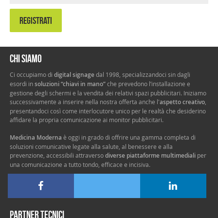
REGISTRATI
Chi siamo
Ci occupiamo di
digital signage
dal 1998, specializzandoci sin dagli
esordi in
soluzioni “chiavi in mano”
che prevedono l’installazione e
gestione degli schermi e la vendita dei relativi spazi pubblicitari. Iniziamo
successivamente a inserire nella nostra offerta anche l'
aspetto creativo
,
presentandoci così come interlocutore unico per le realtà che desiderino
affidare la propria comunicazione ai monitor pubblicitari.
Medicina Moderna
è oggi in grado di offrire una gamma completa di
soluzioni comunicative legate alla salute, al benessere e alla
prevenzione, accessibili attraverso
diverse piattaforme multimediali
per
una comunicazione a tutto tondo, efficace e incisiva.
Partner tecnici