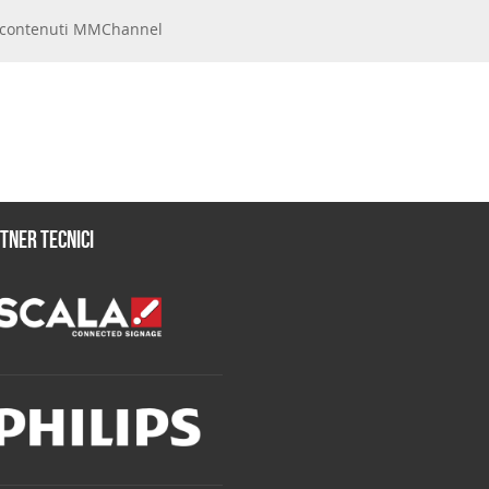
 e contenuti MMChannel
tner tecnici