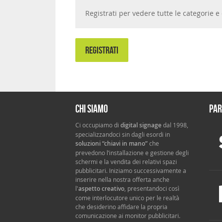
Registrati per vedere tutte le categorie
REGISTRATI
Chi siamo
Par
Ci occupiamo di
digital signage
dal 1998,
specializzandoci sin dagli esordi in
soluzioni “chiavi in mano”
che
prevedono l’installazione e gestione degli
schermi e la vendita dei relativi spazi
pubblicitari. Iniziamo successivamente a
inserire nella nostra offerta anche
l'
aspetto creativo
, presentandoci così
come interlocutore unico per le realtà
che desiderino affidare la propria
comunicazione ai monitor pubblicitari.