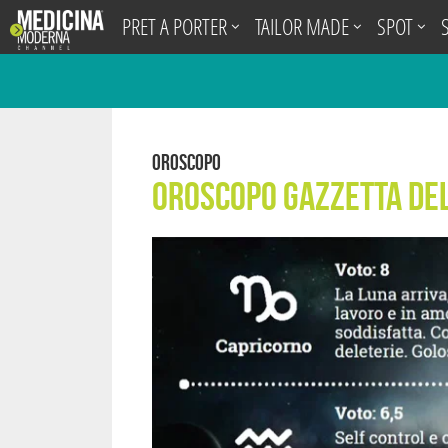
.
PRET A PORTER
TAILOR MADE
SPOT
Oroscopo
Oroscopo Gazzetta de