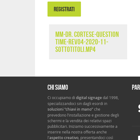
REGISTRATI
MM-Dr. Cortese-Question
Time-rev04-2020-11-
sottotitoli.mp4
Chi siamo
Par
Ci occupiamo di
digital signage
dal 1998,
specializzandoci sin dagli esordi in
soluzioni “chiavi in mano”
che
prevedono l’installazione e gestione degli
schermi e la vendita dei relativi spazi
pubblicitari. Iniziamo successivamente a
inserire nella nostra offerta anche
l'
aspetto creativo
, presentandoci così