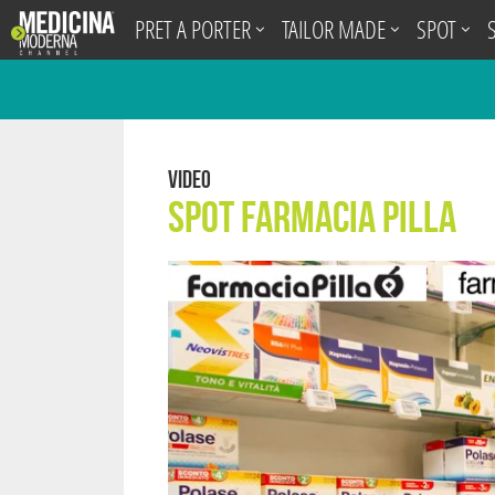
.
PRET A PORTER
TAILOR MADE
SPOT
Video
Spot Farmacia Pilla