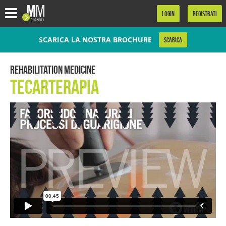
.
LOGIN
REGISTRATI
SCARICA LA NOSTRA BROCHURE
SCARICA
Rehabilitation Medicine
Tecarterapia