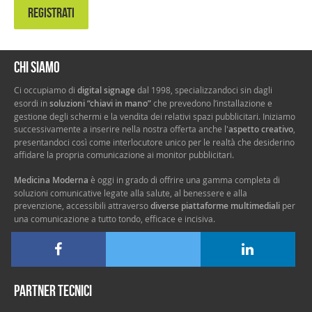
REGISTRATI
Chi siamo
Ci occupiamo di
digital signage
dal 1998, specializzandoci sin dagli
esordi in
soluzioni “chiavi in mano”
che prevedono l’installazione e
gestione degli schermi e la vendita dei relativi spazi pubblicitari. Iniziamo
successivamente a inserire nella nostra offerta anche l'
aspetto creativo
,
presentandoci così come interlocutore unico per le realtà che desiderino
affidare la propria comunicazione ai monitor pubblicitari.
Medicina Moderna
è oggi in grado di offrire una gamma completa di
soluzioni comunicative legate alla salute, al benessere e alla
prevenzione, accessibili attraverso
diverse piattaforme multimediali
per
una comunicazione a tutto tondo, efficace e incisiva.
Partner tecnici