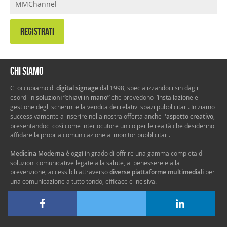
MMChannel
REGISTRATI
Chi siamo
Ci occupiamo di
digital signage
dal 1998, specializzandoci sin dagli
esordi in
soluzioni “chiavi in mano”
che prevedono l’installazione e
gestione degli schermi e la vendita dei relativi spazi pubblicitari. Iniziamo
successivamente a inserire nella nostra offerta anche l'
aspetto creativo
,
presentandoci così come interlocutore unico per le realtà che desiderino
affidare la propria comunicazione ai monitor pubblicitari.
Medicina Moderna
è oggi in grado di offrire una gamma completa di
soluzioni comunicative legate alla salute, al benessere e alla
prevenzione, accessibili attraverso
diverse piattaforme multimediali
per
una comunicazione a tutto tondo, efficace e incisiva.