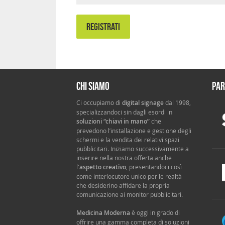
REGISTRATI
Chi siamo
Par
Ci occupiamo di
digital signage
dal 1998,
specializzandoci sin dagli esordi in
soluzioni “chiavi in mano”
che
prevedono l’installazione e gestione degli
schermi e la vendita dei relativi spazi
pubblicitari. Iniziamo successivamente a
inserire nella nostra offerta anche
l'
aspetto creativo
, presentandoci così
come interlocutore unico per le realtà
che desiderino affidare la propria
comunicazione ai monitor pubblicitari.
Medicina Moderna
è oggi in grado di
offrire una gamma completa di soluzioni