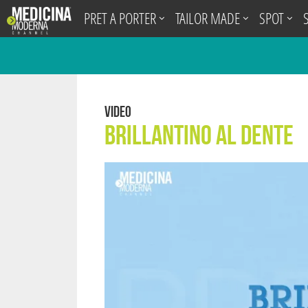
.
PRET A PORTER
TAILOR MADE
SPOT
Video
Brillantino al Dente