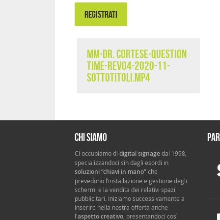
REGISTRATI
MM-Dr. Cortese-Question
Time-rev04-2020-11-
sottotitoli.mp4
Chi siamo
Par
Ci occupiamo di
digital signage
dal 1998,
specializzandoci sin dagli esordi in
soluzioni “chiavi in mano”
che
prevedono l’installazione e gestione degli
schermi e la vendita dei relativi spazi
pubblicitari. Iniziamo successivamente a
inserire nella nostra offerta anche
l'
aspetto creativo
, presentandoci così