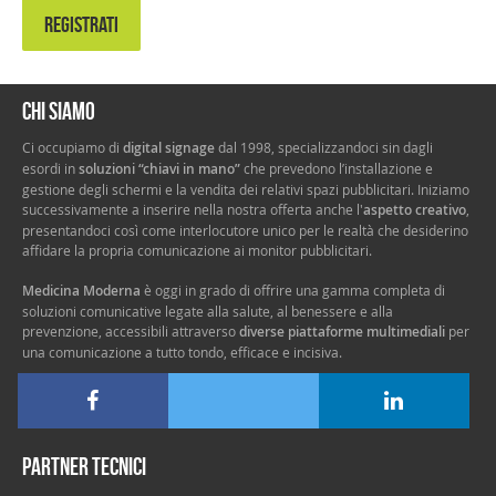
REGISTRATI
Chi siamo
Ci occupiamo di
digital signage
dal 1998, specializzandoci sin dagli
esordi in
soluzioni “chiavi in mano”
che prevedono l’installazione e
gestione degli schermi e la vendita dei relativi spazi pubblicitari. Iniziamo
successivamente a inserire nella nostra offerta anche l'
aspetto creativo
,
presentandoci così come interlocutore unico per le realtà che desiderino
affidare la propria comunicazione ai monitor pubblicitari.
Medicina Moderna
è oggi in grado di offrire una gamma completa di
soluzioni comunicative legate alla salute, al benessere e alla
prevenzione, accessibili attraverso
diverse piattaforme multimediali
per
una comunicazione a tutto tondo, efficace e incisiva.
Partner tecnici