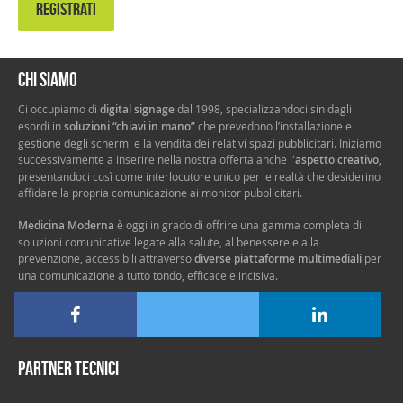
REGISTRATI
Chi siamo
Ci occupiamo di
digital signage
dal 1998, specializzandoci sin dagli
esordi in
soluzioni “chiavi in mano”
che prevedono l’installazione e
gestione degli schermi e la vendita dei relativi spazi pubblicitari. Iniziamo
successivamente a inserire nella nostra offerta anche l'
aspetto creativo
,
presentandoci così come interlocutore unico per le realtà che desiderino
affidare la propria comunicazione ai monitor pubblicitari.
Medicina Moderna
è oggi in grado di offrire una gamma completa di
soluzioni comunicative legate alla salute, al benessere e alla
prevenzione, accessibili attraverso
diverse piattaforme multimediali
per
una comunicazione a tutto tondo, efficace e incisiva.
Partner tecnici