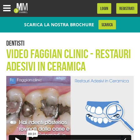
.
LOGIN
REGISTRATI
SCARICA LA NOSTRA BROCHURE
SCARICA
Dentisti
Video Faggian Clinic - Restauri
adesivi in ceramica