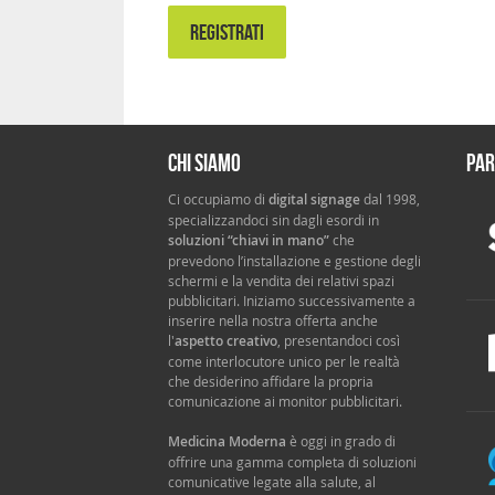
REGISTRATI
Chi siamo
Par
Ci occupiamo di
digital signage
dal 1998,
specializzandoci sin dagli esordi in
soluzioni “chiavi in mano”
che
prevedono l’installazione e gestione degli
schermi e la vendita dei relativi spazi
pubblicitari. Iniziamo successivamente a
inserire nella nostra offerta anche
l'
aspetto creativo
, presentandoci così
come interlocutore unico per le realtà
che desiderino affidare la propria
comunicazione ai monitor pubblicitari.
Medicina Moderna
è oggi in grado di
offrire una gamma completa di soluzioni
comunicative legate alla salute, al