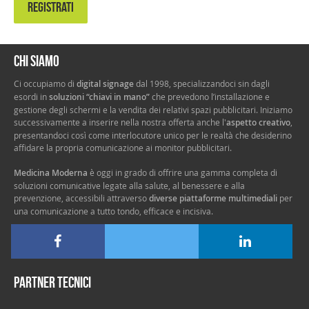
REGISTRATI
Chi siamo
Ci occupiamo di
digital signage
dal 1998, specializzandoci sin dagli
esordi in
soluzioni “chiavi in mano”
che prevedono l’installazione e
gestione degli schermi e la vendita dei relativi spazi pubblicitari. Iniziamo
successivamente a inserire nella nostra offerta anche l'
aspetto creativo
,
presentandoci così come interlocutore unico per le realtà che desiderino
affidare la propria comunicazione ai monitor pubblicitari.
Medicina Moderna
è oggi in grado di offrire una gamma completa di
soluzioni comunicative legate alla salute, al benessere e alla
prevenzione, accessibili attraverso
diverse piattaforme multimediali
per
una comunicazione a tutto tondo, efficace e incisiva.
Partner tecnici