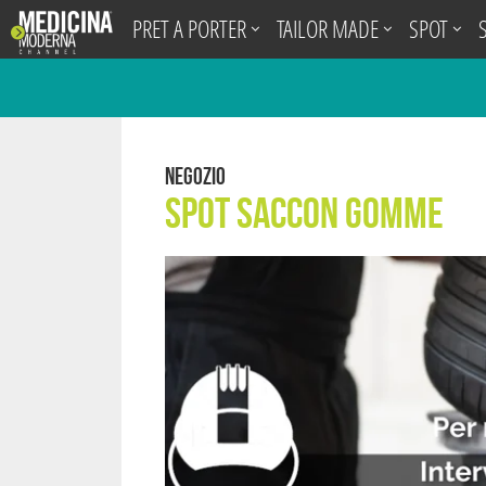
.
PRET A PORTER
TAILOR MADE
SPOT
Negozio
Spot Saccon Gomme