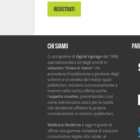
REGISTRATI
Chi siamo
Par
Ci occupiamo di
digital signage
dal 1998,
specializzandoci sin dagli esordi in
soluzioni “chiavi in mano”
che
prevedono l’installazione e gestione degli
schermi e la vendita dei relativi spazi
pubblicitari. Iniziamo successivamente a
inserire nella nostra offerta anche
l'
aspetto creativo
, presentandoci così
come interlocutore unico per le realtà
che desiderino affidare la propria
comunicazione ai monitor pubblicitari.
Medicina Moderna
è oggi in grado di
offrire una gamma completa di soluzioni
comunicative legate alla salute, al